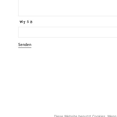
© 2026
.
Datenschutz
Suidobashi Theme von
Elmastudio
.
Powered b
Diese Website benutzt Cookies. Wenn 